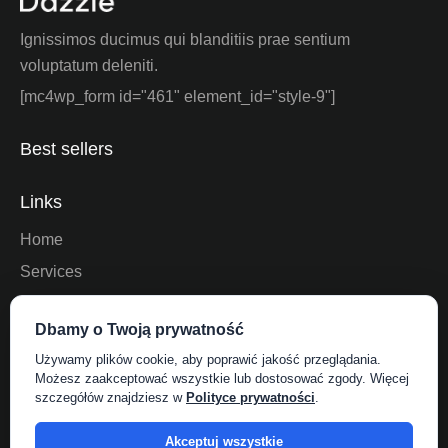
Ignissimos ducimus qui blanditiis prae sentium
voluptatum deleniti.
[mc4wp_form id="461" element_id="style-9"]
Best sellers
Links
Home
Services
About Us
Dbamy o Twoją prywatność
Shop
Używamy plików cookie, aby poprawić jakość przeglądania.
Contact Us
Możesz zaakceptować wszystkie lub dostosować zgody. Więcej
szczegółów znajdziesz w
Polityce prywatności
.
Socials
Akceptuj wszystkie