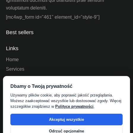
Ignissimos ducimus qui blanditiis prae sentium
voluptatum deleniti.
[mc4wp_form id="461" element_id="style-9"]
Best sellers
Links
Home
Services
About Us
Dbamy o Twoją prywatność
Shop
Używamy plików cookie, aby poprawić jakość przeglądania.
Contact Us
Możesz zaakceptować wszystkie lub dostosować zgody. Więcej
szczegółów znajdziesz w
Polityce prywatności
.
Socials
Akceptuj wszystkie
Odrzuć opcjonalne