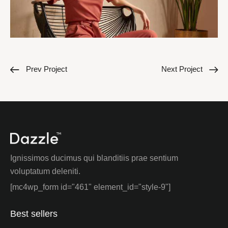
Prev Project
Next Project
Ignissimos ducimus qui blanditiis prae sentium
voluptatum deleniti.
[mc4wp_form id="461" element_id="style-9"]
Best sellers